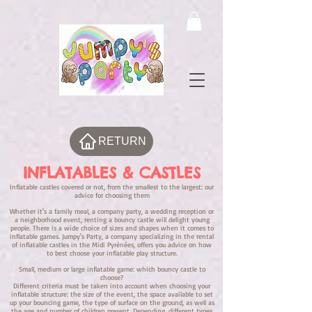
RETURN
INFLATABLES & CASTLES
Inflatable castles covered or not, from the smallest to the largest: our
advice for choosing them
Whether it's a family meal, a company party, a wedding reception or
a neighborhood event, renting a bouncy castle will delight young
people. There is a wide choice of sizes and shapes when it comes to
inflatable games. Jumpy's Party, a company specializing in the rental
of inflatable castles in the Midi Pyrénées, offers you advice on how
to best choose your inflatable play structure.
Small, medium or large inflatable game: which bouncy castle to
choose?
Different criteria must be taken into account when choosing your
inflatable structure: the size of the event, the space available to set
up your bouncing game, the type of surface on the ground, as well as
the age and number of children present. Depending, different types