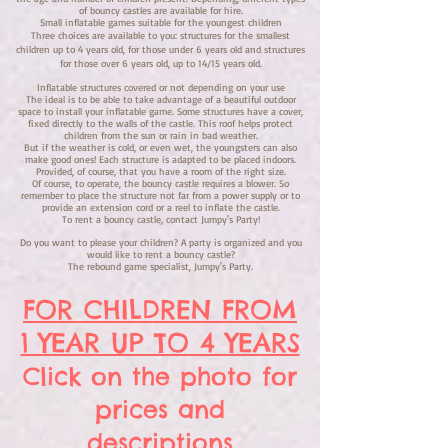
of bouncy castles are available for hire.
Small inflatable games suitable for the youngest children
Three choices are available to you: structures for the smallest
children up to 4 years old, for those under 6 years old and structures
for those over 6 years old, up to 14/15 years old.
Inflatable structures covered or not depending on your use
The ideal is to be able to take advantage of a beautiful outdoor
space to install your inflatable game. Some structures have a cover,
fixed directly to the walls of the castle. This roof helps protect
children from the sun or rain in bad weather.
But if the weather is cold, or even wet, the youngsters can also
make good ones! Each structure is adapted to be placed indoors.
Provided, of course, that you have a room of the right size.
Of course, to operate, the bouncy castle requires a blower. So
remember to place the structure not far from a power supply or to
provide an extension cord or a reel to inflate the castle.
To rent a bouncy castle, contact Jumpy's Party!
Do you want to please your children? A party is organized and you
would like to rent a bouncy castle?
The rebound game specialist, Jumpy's Party.
FOR CHILDREN FROM
1 YEAR UP TO 4 YEARS
Click on the photo for
prices and
descriptions