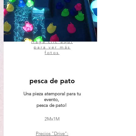
Haga clic aquí
para ver más
fotos
pesca de pato
Una pieza atemporal para tu
evento,
pesca de pato!
2Mx1M
Precios "Drive":