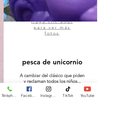
Haga clic aquí
para ver más
fotos
pesca de unicornio
A cambiar del clásico que piden
y reclaman todos los niños...
¡Sobre todo las niñas!
Cuando los adorables pequeños
Téléphone
Facebook
Instagram
TikTok
YouTube
unicornios chapotean en la
primavera mágica, los niños solo
tienen un deseo: ¡atraparlos!
Con un poco de habilidad y
muchas risas, los pescadores en
ciernes con sus cañas están de
enhorabuena. ¡Un clásico de